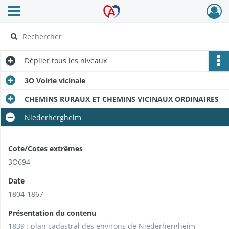
Ouvrir le menu déroulant
Archives Alsace - Colmar
Déplier
tous les niveaux
3O Voirie vicinale
CHEMINS RURAUX ET CHEMINS VICINAUX ORDINAIRES
Niederhergheim
Cote/Cotes extrêmes
3O694
Date
1804-1867
Présentation du contenu
1839 : plan cadastral des environs de Niederhergheim