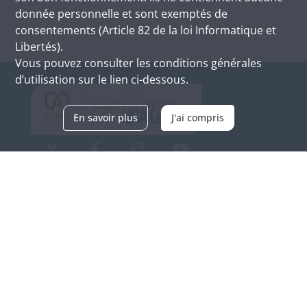
donnée personnelle et sont exemptés de
consentements (Article 82 de la loi Informatique et
Libertés).
Vous pouvez consulter les conditions générales
d’utilisation sur le lien ci-dessous.
En savoir plus
J'ai compris
Archives d'Alsace - Site de Colmar
Bâtiment M / Cité administrative
3, rue Fleischhauer
F-68026 COLMAR
(+33) 3 89 21 97 00
Nous contacter