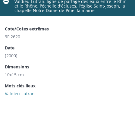
Valdieu-Lutran, ligne de partage des eaux entre le Rhin
et le Rhône, l'échelle d'écluses, l'église Saint-Joseph, la
chapelle Notre-Dame-de-Pitié, la mairie
Cote/Cotes extrêmes
9Fi2620
Date
[2000]
Dimensions
10x15 cm
Mots clés lieux
Valdieu-Lutran