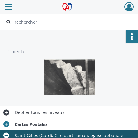
Ouvrir le menu déroulant
Archives Alsace - Colmar
1 media
Déplier
tous les niveaux
Cartes Postales
Saint-Gilles (Gard), Cité d'art roman, église abbatiale