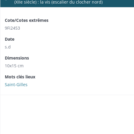
(XIIe siècle) : la vis (escalier du clocher nord)
Cote/Cotes extrêmes
9Fi2453
Date
s.d
Dimensions
10x15 cm
Mots clés lieux
Saint-Gilles