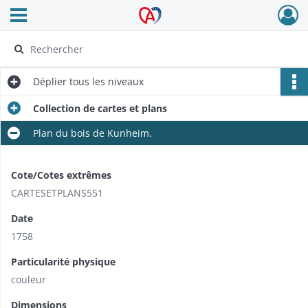
Ouvrir le menu déroulant
Archives Alsace - Colmar
Déplier
tous les niveaux
Collection de cartes et plans
Plan du bois de Kunheim.
Cote/Cotes extrêmes
CARTESETPLANS551
Date
1758
Particularité physique
couleur
Dimensions