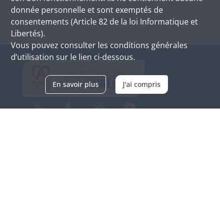
donnée personnelle et sont exemptés de
consentements (Article 82 de la loi Informatique et
Libertés).
Vous pouvez consulter les conditions générales
d’utilisation sur le lien ci-dessous.
En savoir plus
J'ai compris
Archives d'Alsace - Site de Colmar
Bâtiment M / Cité administrative
3, rue Fleischhauer
F-68026 COLMAR
(+33) 3 89 21 97 00
Nous contacter