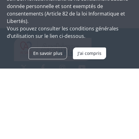
donnée personnelle et sont exemptés de
consentements (Article 82 de la loi Informatique et
Libertés).
Vous pouvez consulter les conditions générales
d’utilisation sur le lien ci-dessous.
En savoir plus
J'ai compris
Archives d'Alsace - Site de Colmar
Bâtiment M / Cité administrative
3, rue Fleischhauer
F-68026 COLMAR
(+33) 3 89 21 97 00
Nous contacter