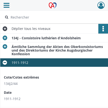
Ouvrir le menu déroulant
Archives Alsace - Colmar
Déplier
tous les niveaux
134J - Consistoire luthérien d'Andolsheim
Ämtliche Sammlung der Akten des Oberkonsistoriums
und des Direktoriums der Kirche Augsburgischer
Konfession
1911-1912
Cote/Cotes extrêmes
134J2/44
Date
1911-1912