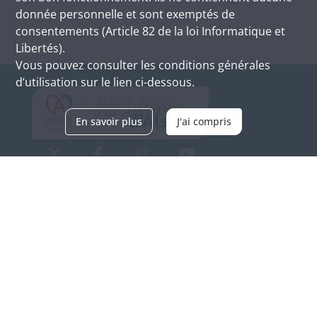
donnée personnelle et sont exemptés de
consentements (Article 82 de la loi Informatique et
Libertés).
Vous pouvez consulter les conditions générales
d’utilisation sur le lien ci-dessous.
En savoir plus
J'ai compris
Archives d'Alsace - Site de Colmar
Bâtiment M / Cité administrative
3, rue Fleischhauer
F-68026 COLMAR
(+33) 3 89 21 97 00
Nous contacter