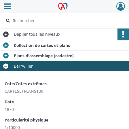
Ouvrir le menu déroulant
Archives Alsace - Colmar
Déplier
tous les niveaux
Collection de cartes et plans
Plans d'assemblage (cadastre)
Berrwiller
Cote/Cotes extrêmes
CARTESETPLANS139
Date
1870
Particularité physique
1/10000