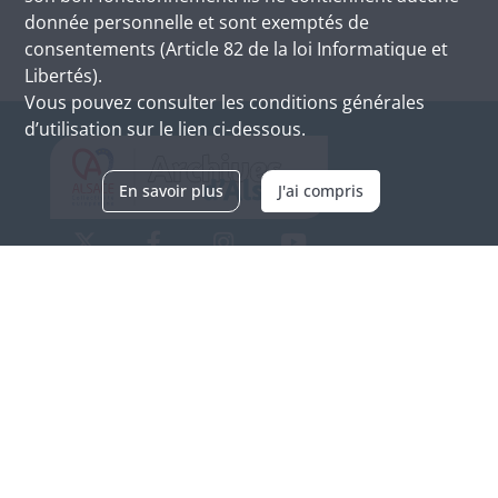
donnée personnelle et sont exemptés de
consentements (Article 82 de la loi Informatique et
Libertés).
Vous pouvez consulter les conditions générales
d’utilisation sur le lien ci-dessous.
En savoir plus
J'ai compris
Archives d'Alsace - Site de Colmar
Bâtiment M / Cité administrative
3, rue Fleischhauer
F-68026 COLMAR
(+33) 3 89 21 97 00
Nous contacter