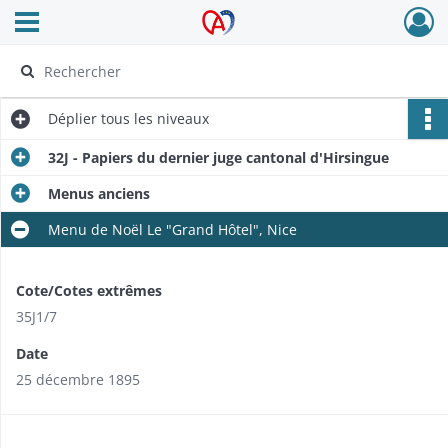
Ouvrir le menu déroulant
Archives Alsace - Colmar
Déplier
tous les niveaux
32J - Papiers du dernier juge cantonal d'Hirsingue
Menus anciens
Menu de Noël Le "Grand Hôtel", Nice
Cote/Cotes extrêmes
35J1/7
Date
25 décembre 1895