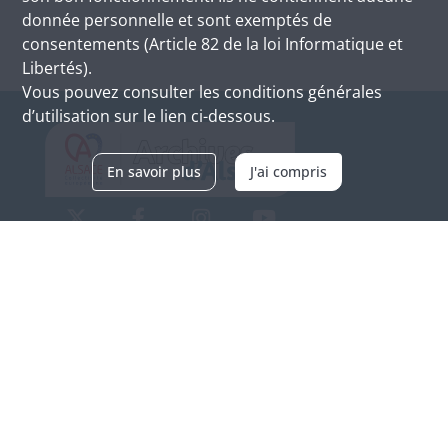
donnée personnelle et sont exemptés de
consentements (Article 82 de la loi Informatique et
Libertés).
Vous pouvez consulter les conditions générales
d’utilisation sur le lien ci-dessous.
En savoir plus
J'ai compris
Archives d'Alsace - Site de Colmar
Bâtiment M / Cité administrative
3, rue Fleischhauer
F-68026 COLMAR
(+33) 3 89 21 97 00
Nous contacter