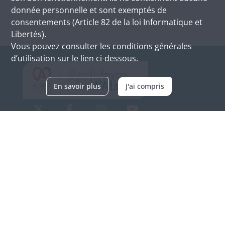
donnée personnelle et sont exemptés de
consentements (Article 82 de la loi Informatique et
Libertés).
Vous pouvez consulter les conditions générales
d’utilisation sur le lien ci-dessous.
En savoir plus
J'ai compris
Archives d'Alsace - Site de Colmar
Bâtiment M / Cité administrative
3, rue Fleischhauer
F-68026 COLMAR
(+33) 3 89 21 97 00
Nous contacter