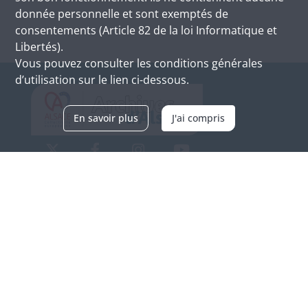
donnée personnelle et sont exemptés de
consentements (Article 82 de la loi Informatique et
Libertés).
Vous pouvez consulter les conditions générales
d’utilisation sur le lien ci-dessous.
En savoir plus
J'ai compris
Archives d'Alsace - Site de Colmar
Bâtiment M / Cité administrative
3, rue Fleischhauer
F-68026 COLMAR
(+33) 3 89 21 97 00
Nous contacter