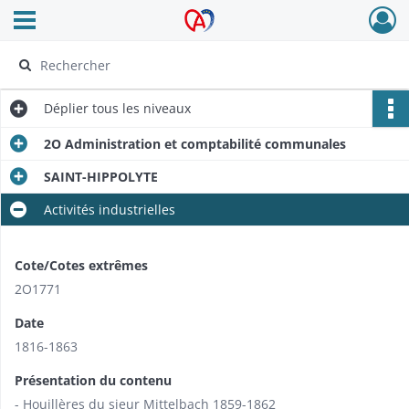
Ouvrir le menu déroulant
Archives Alsace - Colmar
Déplier
tous les niveaux
2O Administration et comptabilité communales
SAINT-HIPPOLYTE
Activités industrielles
Cote/Cotes extrêmes
2O1771
Date
1816-1863
Présentation du contenu
- Houillères du sieur Mittelbach 1859-1862