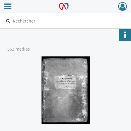
Ouvrir le menu déroulant
Archives Alsace - Colmar
563 medias