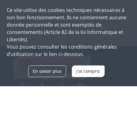
Ce site utilise des
cookies
techniques nécessaires à
son bon fonctionnement. Ils ne contiennent aucune
donnée personnelle et sont exemptés de
consentements (Article 82 de la loi Informatique et
Libertés).
Vous pouvez consulter les conditions générales
d’utilisation sur le lien ci-dessous.
En savoir plus
J'ai compris
Archives d'Alsace - Site de Colmar
Bâtiment M / Cité administrative
3, rue Fleischhauer
F-68026 COLMAR
(+33) 3 89 21 97 00