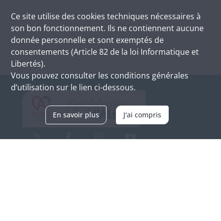
Ce site utilise des
cookies
techniques nécessaires à
son bon fonctionnement. Ils ne contiennent aucune
donnée personnelle et sont exemptés de
consentements (Article 82 de la loi Informatique et
Libertés).
Vous pouvez consulter les conditions générales
d’utilisation sur le lien ci-dessous.
En savoir plus
J'ai compris
Archives d'Alsace - Site de Colmar
Bâtiment M / Cité administrative
3, rue Fleischhauer
F-68026 COLMAR
(+33) 3 89 21 97 00