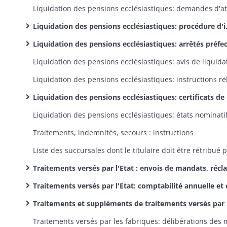
Liquidation des pensions ecclésiastiques: procédure d'inscription au tableau des pensionnaires ecclésiastiques; constitution des dossiers des candidats à la liquidation de leur pension
Liquidation des pensions ecclésiastiques: arrêtés préfectoraux de liquidatio
Liquidation des pensions ecclésiastiques: certificats de décès individuels et états nominatifs des pensionnaires décédés; certificats de vie
Traitements, indemnités, secours : instructions
Traitements versés par l'Etat : envois de mandats, réclamations, irrégularités et correspondance annexe
Traitements versés par l'Etat: comptabilité annuelle et états nominatif
Traitements et suppléments de traitements versés par les communes: délibérations des conseils municipaux, réclamations et correspondance anne