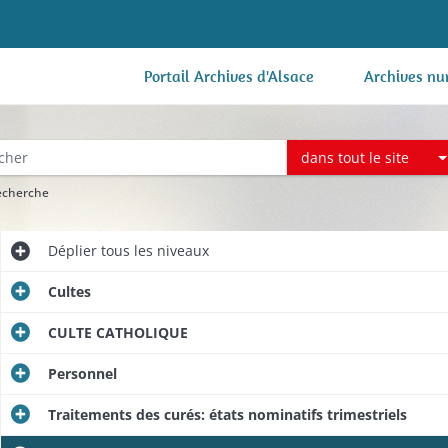
Portail Archives d'Alsace
Archives nu
dans tout le site
recherche
Déplier
tous les niveaux
Cultes
CULTE CATHOLIQUE
Personnel
Traitements des curés: états nominatifs trimestriels
Etats nominatifs des curés et desservants du département; états nominatifs des propositions aux emplois ecclésiastiques