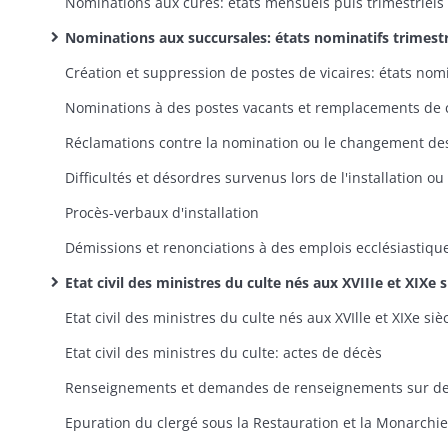
Nominations aux cures: états mensuels puis trimestriels
Nominations aux succursales: états nominatifs trimestriel
Procès-verbaux d'installation
Démissions et renonciations à des emplois ecclésiastiqu
Etat civil des ministres du culte nés aux XVIIIe et XIXe siècles: extraits d'actes de naissance dans l'ordre alphabétique des noms des prêtr
Etat civil des ministres du culte: actes de décès