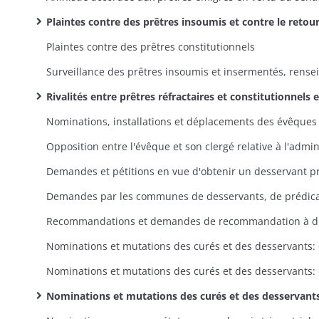
Plaintes contre des prêtres insoumis et contre le retour des prêtres déportés: dossiers individue
Plaintes contre des prêtres constitutionnels
Rivalités entre prêtres réfractaires et constitutionnels et leurs partisans; tentatives de réconciliation
Recomm
Nominations et mutations des curés et des desservants: procès-verbaux et dossiers individuel