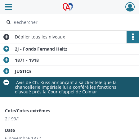
Ouvrir le menu déroulant
Archives Alsace - Colmar
Déplier
tous les niveaux
2J - Fonds Fernand Heitz
1871 - 1918
JUSTICE
​ Avis de Ch. Kuss annonçant à sa clientèle que la
chancellerie impériale lui a conféré les fonctions
d'avoué près la Cour d'appel de Colmar
Cote/Cotes extrêmes
2J199/1
Date
6 novembre 1872