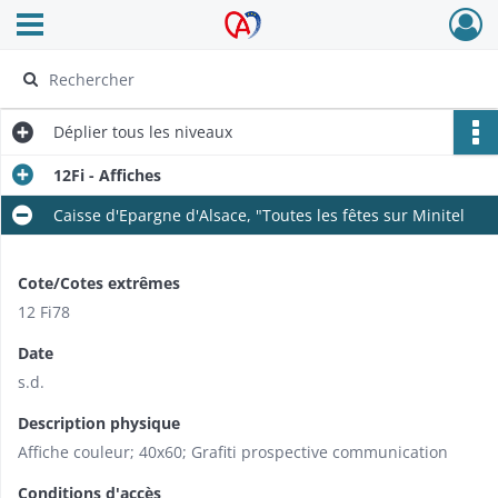
Ouvrir le menu déroulant
Archives Alsace - Colmar
Déplier
tous les niveaux
12Fi - Affiches
Caisse d'Epargne d'Alsace, "Toutes les fêtes sur Minitel
Cote/Cotes extrêmes
12 Fi78
Date
s.d.
Description physique
Affiche couleur; 40x60; Grafiti prospective communication
Conditions d'accès