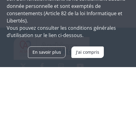
donnée personnelle et sont exemptés de
consentements (Article 82 de la loi Informatique et
Libertés).
Vous pouvez consulter les conditions générales
d’utilisation sur le lien ci-dessous.
En savoir plus
J'ai compris
Archives d'Alsace - Site de Colmar
Bâtiment M / Cité administrative
3, rue Fleischhauer
F-68026 COLMAR
(+33) 3 89 21 97 00
Nous contacter