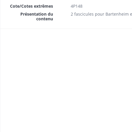
Cote/Cotes extrêmes
4P148
Présentation du
2 fascicules pour Bartenheim 
contenu
dits délégués à l'inspecteur
rofit des créanciers de l'Etat
s délivrés par l'inspecteur
mptes ouverts par chapitre
sonnel