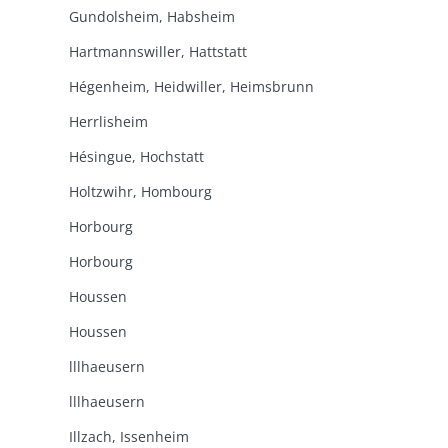
Gundolsheim, Habsheim
Hartmannswiller, Hattstatt
Hégenheim, Heidwiller, Heimsbrunn
Herrlisheim
Hésingue, Hochstatt
Holtzwihr, Hombourg
Horbourg
Horbourg
Houssen
Houssen
lllhaeusern
lllhaeusern
Illzach, Issenheim