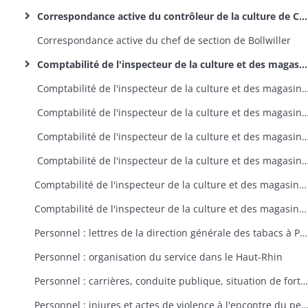
Correspondance active du contrôleur de la culture de Colmar
Correspondance active du chef de section de Bollwiller
Comptabilité de l'inspecteur de la culture et des magasins, ordonnateur secondaire du ministère des Finances : registres d'inscription des droits délégués, des droits constatés au profit des créanciers de l'Etat, des mandats délivrés et des dépenses effectuées
Comptabilité de l'inspecteur de la culture et des magasins, ordonnateur secondaire du ministère des Finances : journal des cré
Comptabilité de l'inspecteur de la culture et des magasins, ordonnateur secondaire du ministère des Finances : droits constatés au p
Comptabilité de l'inspecteur de la culture et des magasins, ordonnateur secondaire du ministère des Finances : mandat
Comptabilité de l'inspecteur de la culture et des magasins, ordonnateur secondaire du ministère des Finances : co
Comptabilité de l'inspecteur de la culture et des magasins, ordonnateur secondaire du ministère des Finances : état de situation des crédits délégués, des droits constatés, des mandats délivrés et des paiements effectués pour le mois de février 1866
Comptabilité de l'inspecteur de la culture et des magasins, ordonnateur secondaire du ministère des Finances : relevés des droits constatés au profit des créanciers de l'Etat à la clôture des exercices
Personnel : lettres de la direction générale des tabacs à Paris et de la direction régionale à Vesoul portant instructions sur l'organisation du personnel, les attributions, les salaires, les allocations de secours, etc
Personnel : organisation du service dans le Haut-Rhin
Personnel : carrières, conduite publique, situation de fortune, autorisations de mariage du personnel haut-rhinois
Personnel : injures et actes de violence à l'encontre du per