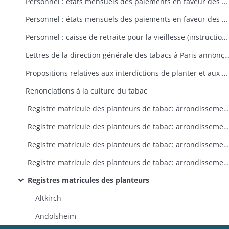
Personnel : états mensuels des paiements en faveur des ouvriers gagés du magasin de Colmar
Personnel : états mensuels des paiements en faveur des ouvriers salariés (à la journée ou à l'entreprise) du magasin de Colmar
Personnel : caisse de retraite pour la vieillesse (instructions, états des retenues sur salaire)
Lettres de la direction générale des tabacs à Paris annonçant l'ouverture d'enquêtes sur l'intérêt des cultiv
Propositions relatives aux interdictions de planter et aux réductions de culture
Renonciations à la culture du tabac
Registre matricule des planteurs de tabac: arrondissements de Colmar et Mulhouse
Registre matricule des planteurs de tabac: arrondissement de Mulhouse
Registre matricule des planteurs de tabac: arrondissement de Colmar
Registre matricule des planteurs de tabac: arrondissements de Colmar et de Mulhouse
Registres matricules des planteurs
Altkirch
Andolsheim