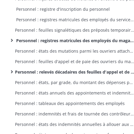
Personnel : registre d'inscription du personnel
Personnel : registres matricules des employés du service de la culture vers 1866
Personnel : feuilles signalétiques des préposés temporaires qui ont participé à la réception et à l'inventaire des récoltes
Personnel : registres matricules des employés du magasin de Colmar
Personnel : états des mutations parmi les ouvriers attachés au magasin de Colmar
Personnel : feuilles d'appel et de paie des ouvriers du magasin de Colmar
Personnel : relevés décadaires des feuilles d'appel et de paie des ouvriers du magasin de Colmar
Personnel : états, par grade, du montant des dépenses pour traitement fixe du personnel
Personnel : états annuels des appointements et indemnités du personnel par service et par grade
Personnel : tableaux des appointements des employés
Personnel : indemnités et frais de tournée des contrôleurs de la culture
Personnel : états des indemnités annuelles à allouer aux surnuméraires