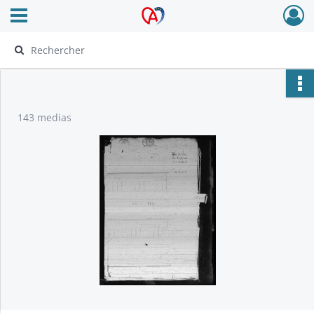
Ouvrir le menu déroulant
Archives Alsace - Colmar
143 medias