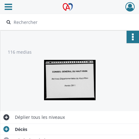
Ouvrir le menu déroulant
Archives Alsace - Colmar
116 medias
Déplier
tous les niveaux
Décès