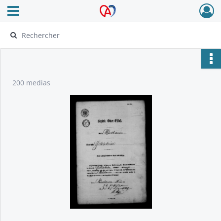
Ouvrir le menu déroulant
Archives Alsace - Colmar
200 medias