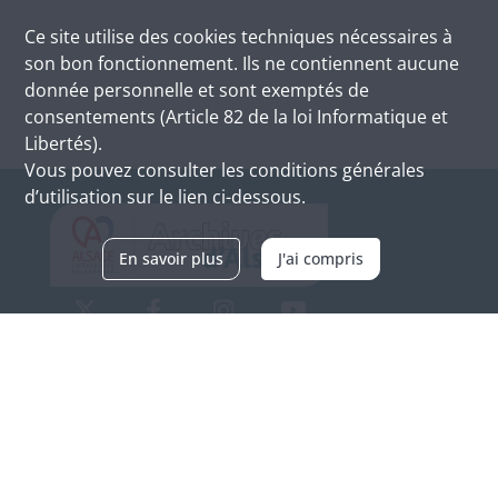
Ce site utilise des
cookies
techniques nécessaires à
son bon fonctionnement. Ils ne contiennent aucune
donnée personnelle et sont exemptés de
consentements (Article 82 de la loi Informatique et
Libertés).
Vous pouvez consulter les conditions générales
d’utilisation sur le lien ci-dessous.
En savoir plus
J'ai compris
Archives d'Alsace - Site de Colmar
Bâtiment M / Cité administrative
3, rue Fleischhauer
F-68026 COLMAR
(+33) 3 89 21 97 00