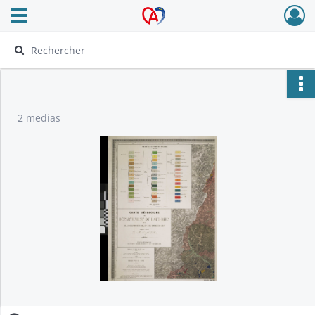
Ouvrir le menu déroulant
Archives Alsace - Colmar
2 medias