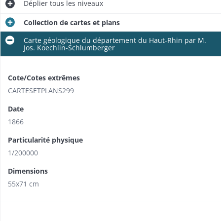
Déplier
tous les niveaux
Collection de cartes et plans
Carte géologique du département du Haut-Rhin par M.
Jos. Koechlin-Schlumberger
Cote/Cotes extrêmes
CARTESETPLANS299
Date
1866
Particularité physique
1/200000
Dimensions
55x71 cm