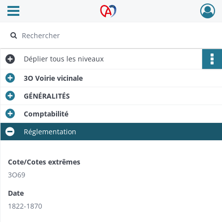
Ouvrir le menu déroulant
Archives Alsace - Colmar
Déplier
tous les niveaux
3O Voirie vicinale
GÉNÉRALITÉS
Comptabilité
Réglementation
Cote/Cotes extrêmes
3O69
Date
1822-1870