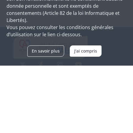
donnée personnelle et sont exemptés de
consentements (Article 82 de la loi Informatique et
Libertés).
Vous pouvez consulter les conditions générales
d’utilisation sur le lien ci-dessous.
En savoir plus
J'ai compris
Archives d'Alsace - Site de Colmar
Bâtiment M / Cité administrative
3, rue Fleischhauer
F-68026 COLMAR
(+33) 3 89 21 97 00
Nous contacter