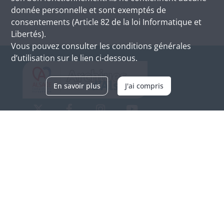
donnée personnelle et sont exemptés de
consentements (Article 82 de la loi Informatique et
Libertés).
Vous pouvez consulter les conditions générales
d’utilisation sur le lien ci-dessous.
En savoir plus
J'ai compris
Archives d'Alsace - Site de Colmar
Bâtiment M / Cité administrative
3, rue Fleischhauer
F-68026 COLMAR
(+33) 3 89 21 97 00
Nous contacter