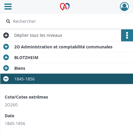
Ouvrir le menu déroulant
Archives Alsace - Colmar
Déplier
tous les niveaux
2O Administration et comptabilité communales
BLOTZHEIM
Biens
1845-1856
Cote/Cotes extrêmes
2O260
Date
1845-1856