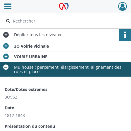
Ouvrir le menu déroulant
Archives Alsace - Colmar
Déplier
tous les niveaux
3O Voirie vicinale
VOIRIE URBAINE
Mulhouse : percement, élargissement, alignement des
rues et places
Cote/Cotes extrêmes
3O962
Date
1812-1848
Présentation du contenu