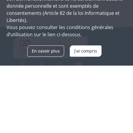
donnée personnelle et sont exemptés de
consentements (Article 82 de la loi Informatique et
Libertés).
Vous pouvez consulter les conditions générales
d’utilisation sur le lien ci-dessous.
En savoir plus
J'ai compris
Archives d'Alsace - Site de Colmar
Bâtiment M / Cité administrative
3, rue Fleischhauer
F-68026 COLMAR
(+33) 3 89 21 97 00
Nous contacter