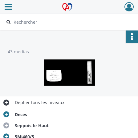
Ouvrir le menu déroulant
Archives Alsace - Colmar
43 medias
Déplier
tous les niveaux
Décès
Seppois-le-Haut
5Mi460/5