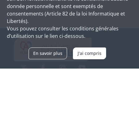
donnée personnelle et sont exemptés de
consentements (Article 82 de la loi Informatique et
Libertés).
Vous pouvez consulter les conditions générales
d’utilisation sur le lien ci-dessous.
En savoir plus
J'ai compris
Archives d'Alsace - Site de Colmar
Bâtiment M / Cité administrative
3, rue Fleischhauer
F-68026 COLMAR
(+33) 3 89 21 97 00
Nous contacter