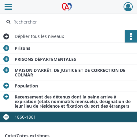
Ouvrir le menu déroulant
Archives Alsace - Colmar
Déplier
tous les niveaux
Prisons
PRISONS DÉPARTEMENTALES
MAISON D'ARRÊT, DE JUSTICE ET DE CORRECTION DE
COLMAR
Population
Recensement des détenus dont la peine arrive à
expiration (états nominatifs mensuels), désignation de
leur lieu de résidence et fixation du sort des étrangers
1860-1861
Cote/Cotes extrêmes