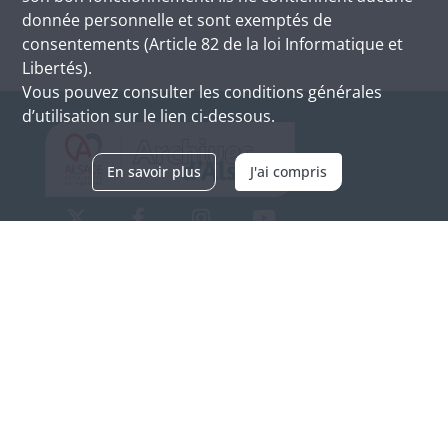
donnée personnelle et sont exemptés de
consentements (Article 82 de la loi Informatique et
Libertés).
Vous pouvez consulter les conditions générales
d’utilisation sur le lien ci-dessous.
En savoir plus
J'ai compris
Archives d'Alsace - Site de Colmar
Bâtiment M / Cité administrative
3, rue Fleischhauer
F-68026 COLMAR
(+33) 3 89 21 97 00
Nous contacter