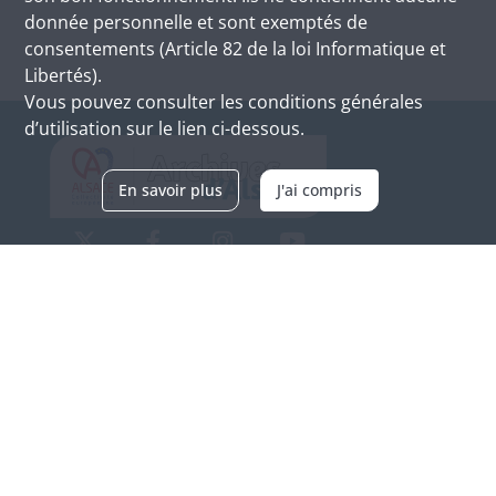
donnée personnelle et sont exemptés de
consentements (Article 82 de la loi Informatique et
Libertés).
Vous pouvez consulter les conditions générales
d’utilisation sur le lien ci-dessous.
En savoir plus
J'ai compris
Archives d'Alsace - Site de Colmar
Bâtiment M / Cité administrative
3, rue Fleischhauer
F-68026 COLMAR
(+33) 3 89 21 97 00
Nous contacter