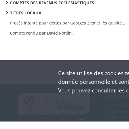
COMPTES DES REVENUS ECCLESIASTIQUES
TITRES LOCAUX
Procès intenté pour dettes par Georges Ziegler, ès qualité de maître des eaux et forêts du comté de Horbourg-Riquewihr à Marie-Barbe Beisser, veuve de Jacques Asse, femme de Georges Kiegler, cabaretier à Ribeauvillé. (21 avril 1789 au 24 octobre 1790). - Extrait du compte de la scierie seigneuriale (1790-1791). - Aperçu sur l'histoire de la seigneurie de Horbourg-Riquewihr : anonyme, sans date (fin XVIIIe siècle).
Compte rendu par David Röttlin.
Ce site utilise des
cookies
te
donnée personnelle et sont 
Vous pouvez consulter les co
Archives d'
Bâtiment M 
3, rue Flei
F-68026 C
(+33) 3 