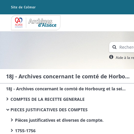
Archives Alsace - Colmar
Aide à la 
18J - Archives concernant le comté de Horbourg et la seigneurie de Riquewihr cédées par le Doubs au Haut-Rhin en 1955
18J - Archives concernant le comté de Horbourg et la seigneurie de Riquewihr cédées par le Doubs au Haut-Rhin en 1955
COMPTES DE LA RECETTE GENERALE
PIECES JUSTIFICATIVES DES COMPTES
Pièces justificatives et diverses de compte.
1755-1756