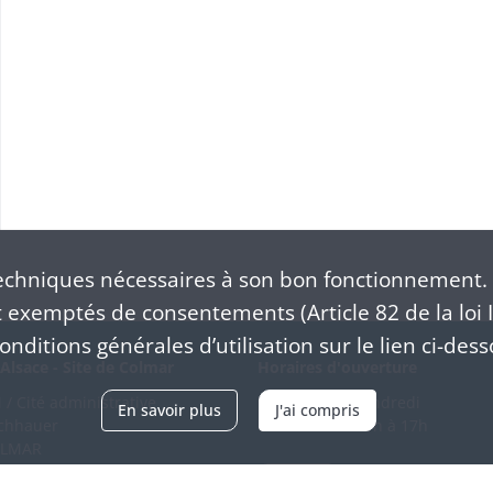
chniques nécessaires à son bon fonctionnement. 
exemptés de consentements (Article 82 de la loi I
nditions générales d’utilisation sur le lien ci-dess
Alsace - Site de Colmar
Horaires d'ouverture
/ Cité administrative
Du mardi au vendredi
En savoir plus
J'ai compris
schhauer
en continu de 9h à 17h
OLMAR
89 21 97 00
Venir