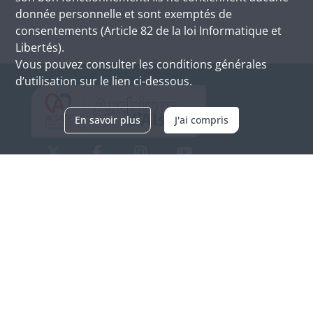
donnée personnelle et sont exemptés de
consentements (Article 82 de la loi Informatique et
Libertés).
Vous pouvez consulter les conditions générales
d’utilisation sur le lien ci-dessous.
En savoir plus
J'ai compris
Archives d'Alsace - Site de Colmar
Bâtiment M / Cité administrative
3, rue Fleischhauer
F-68026 COLMAR
(+33) 3 89 21 97 00
Nous contacter