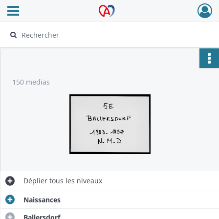
Ouvrir le menu déroulant
Archives Alsace - Colmar
150 medias
Déplier
tous les niveaux
Naissances
Ballersdorf