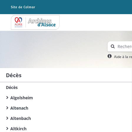
Archives Alsace - Colmar
Aide à la 
Décès
Décès
Algolsheim
Altenach
Altenbach
Altkirch