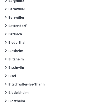
Bergholtz
Bernwiller
Berrwiller
Bettendorf
Bettlach
Biederthal
Biesheim
Biltzheim
Bischwihr
Bisel
Bitschwiller-lès-Thann
Blodelsheim
Blotzheim