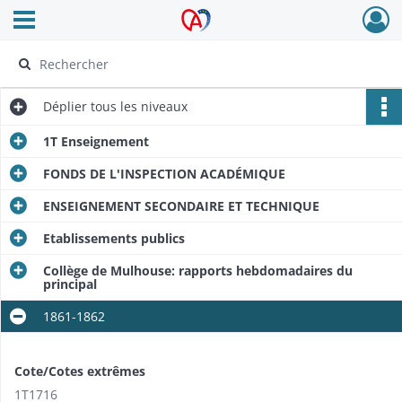
Ouvrir le menu déroulant
Archives Alsace - Colmar
Déplier
tous les niveaux
1T Enseignement
FONDS DE L'INSPECTION ACADÉMIQUE
ENSEIGNEMENT SECONDAIRE ET TECHNIQUE
Etablissements publics
Collège de Mulhouse: rapports hebdomadaires du
principal
1861-1862
Cote/Cotes extrêmes
1T1716