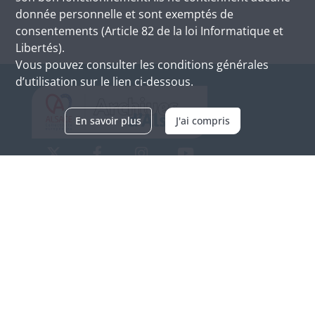
donnée personnelle et sont exemptés de
consentements (Article 82 de la loi Informatique et
Libertés).
Vous pouvez consulter les conditions générales
d’utilisation sur le lien ci-dessous.
En savoir plus
J'ai compris
Archives d'Alsace - Site de Colmar
Bâtiment M / Cité administrative
3, rue Fleischhauer
F-68026 COLMAR
(+33) 3 89 21 97 00
Nous contacter