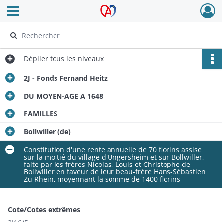
Ouvrir le menu déroulant
Archives Alsace - Colmar
Déplier
tous les niveaux
2J - Fonds Fernand Heitz
DU MOYEN-AGE A 1648
FAMILLES
Bollwiller (de)
Constitution d'une rente annuelle de 70 florins assise
sur la moitié du village d'Ungersheim et sur Bollwiller,
faite par les frères Ni­colas, Louis et Christophe de
Bollwiller en faveur de leur beau-frère Hans-Sébastien
Zu Rhein, moyennant la somme de 1400 flo­rins
Cote/Cotes extrêmes