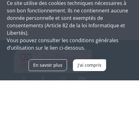
Ce site utilise des
cookies
techniques nécessaires à
son bon fonctionnement. Ils ne contiennent aucune
donnée personnelle et sont exemptés de
consentements (Article 82 de la loi Informatique et
Libertés).
Vous pouvez consulter les conditions générales
d’utilisation sur le lien ci-dessous.
En savoir plus
J'ai compris
Archives d'Alsace - Site de Colmar
Bâtiment M / Cité administrative
3, rue Fleischhauer
F-68026 COLMAR
(+33) 3 89 21 97 00