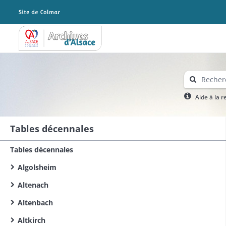
Archives Alsace - Colmar
Aide à la 
Tables décennales
Tables décennales
Algolsheim
Altenach
Altenbach
Altkirch