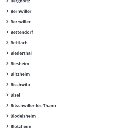
Bergholtz
Bernwiller
Berrwiller
Bettendorf
Bettlach
Biederthal
Biesheim
Biltzheim
Bischwihr
Bisel
Bitschwiller-lès-Thann
Blodelsheim
Blotzheim