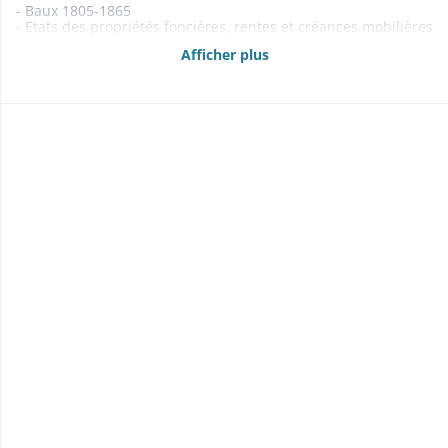
- Baux 1805-1865
- Etats des propriétés foncières, rentes et créances mobilières
1860-1863, 1865, 1867-1868
Afficher plus
- Abornements 1829-1851