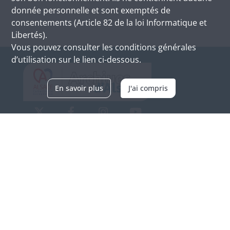
donnée personnelle et sont exemptés de
consentements (Article 82 de la loi Informatique et
Libertés).
Vous pouvez consulter les conditions générales
d’utilisation sur le lien ci-dessous.
En savoir plus
J'ai compris
Archives d'Alsace - Site de Colmar
Bâtiment M / Cité administrative
3, rue Fleischhauer
F-68026 COLMAR
(+33) 3 89 21 97 00
Nous contacter