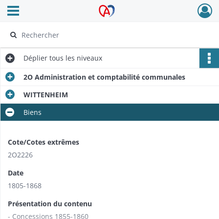
Ouvrir le menu déroulant
Archives Alsace - Colmar
Déplier
tous les niveaux
2O Administration et comptabilité communales
WITTENHEIM
Biens
Cote/Cotes extrêmes
2O2226
Date
1805-1868
Présentation du contenu
- Concessions 1855-1860