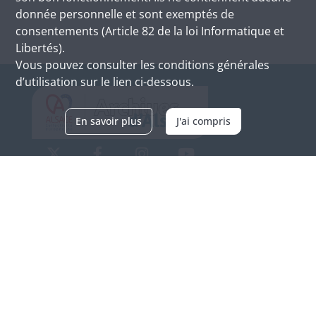
donnée personnelle et sont exemptés de
consentements (Article 82 de la loi Informatique et
Libertés).
Vous pouvez consulter les conditions générales
d’utilisation sur le lien ci-dessous.
En savoir plus
J'ai compris
Archives d'Alsace - Site de Colmar
Bâtiment M / Cité administrative
3, rue Fleischhauer
F-68026 COLMAR
(+33) 3 89 21 97 00
Nous contacter