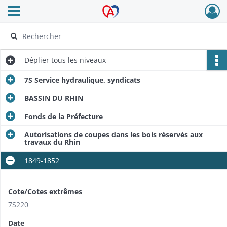
Ouvrir le menu déroulant
Archives Alsace - Colmar
Déplier
tous les niveaux
7S Service hydraulique, syndicats
BASSIN DU RHIN
Fonds de la Préfecture
Autorisations de coupes dans les bois réservés aux
travaux du Rhin
1849-1852
Cote/Cotes extrêmes
7S220
Date