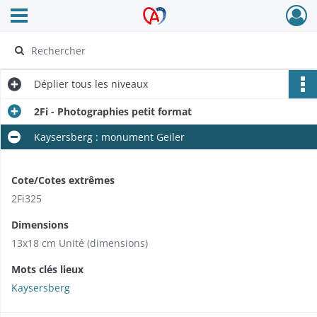
Ouvrir le menu déroulant
Archives Alsace - Colmar
Déplier
tous les niveaux
2Fi - Photographies petit format
Kaysersberg : monument Geiler
Cote/Cotes extrêmes
2Fi325
Dimensions
13x18 cm Unité (dimensions)
Mots clés lieux
Kaysersberg