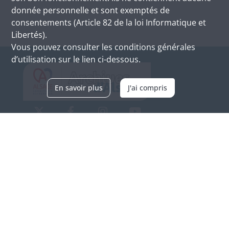
donnée personnelle et sont exemptés de
consentements (Article 82 de la loi Informatique et
Libertés).
Vous pouvez consulter les conditions générales
d’utilisation sur le lien ci-dessous.
En savoir plus
J'ai compris
Archives d'Alsace - Site de Colmar
Bâtiment M / Cité administrative
3, rue Fleischhauer
F-68026 COLMAR
(+33) 3 89 21 97 00
Nous contacter