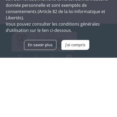
donnée personnelle et sont exemptés de
consentements (Article 82 de la loi Informatique et
Libertés).
Vous pouvez consulter les conditions générales
d’utilisation sur le lien ci-dessous.
En savoir plus
J'ai compris
Archives d'Alsace - Site de Colmar
Bâtiment M / Cité administrative
3, rue Fleischhauer
F-68026 COLMAR
(+33) 3 89 21 97 00
Nous contacter