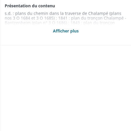
Présentation du contenu
s.d. : plans du chemin dans la traverse de Chalampé (plans
nos 3 O 1684 et 3 O 1685) ; 1841 : plan du tronçon Chalampé -
Bantzenheim (plan n° 3 O 1686) ; 1843 : plan du tronçon
Ensisheim - Ungersheim (plan n° 3 O 1693) ; 1843 : plans du
Afficher plus
chemin dans la traverse de Bantzenheim (plans nos 3 O 1688,
3 O 1689, 3 O 1690, 3 O 1691 et 3 O 1692) ; 1843 : plan du
chemin dans la banlieue de Bantzenheim (plan n° 3 O 1687) ;
1846 : plan d'une partie du chemin dans la traverse
d'Ungersheim (plan n° 3 O 1694) ; 1850 : profil en long du
chemin à Chalampé (plan n° 3 O 1695) ; 1850 : carte des
environs de Chalampé (plan n° 3 O 1696a)