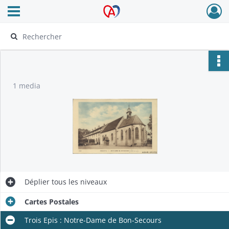
Ouvrir le menu déroulant
Archives Alsace - Colmar
1 media
Déplier
tous les niveaux
Cartes Postales
Trois Epis : Notre-Dame de Bon-Secours