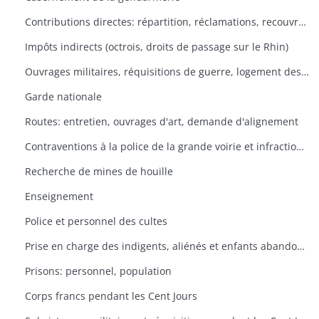
Contributions directes: répartition, réclamations, recouvrement
Impôts indirects (octrois, droits de passage sur le Rhin)
Ouvrages militaires, réquisitions de guerre, logement des troupes
Garde nationale
Routes: entretien, ouvrages d'art, demande d'alignement
Contraventions à la police de la grande voirie et infractions aux règlements de police des canaux et des rivières navigables
Recherche de mines de houille
Enseignement
Police et personnel des cultes
Prise en charge des indigents, aliénés et enfants abandonnés
Prisons: personnel, population
Corps francs pendant les Cent Jours