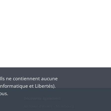
Ils ne contiennent aucune
nformatique et Libertés).
ous.
Découvrez également
Archives d'Alsace - Strasbourg