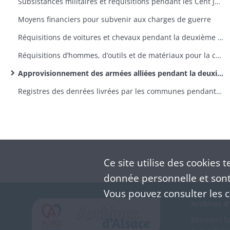
Subsistances militaires et réquisitions pendant les Cent Jours
Moyens financiers pour subvenir aux charges de guerre
Réquisitions de voitures et chevaux pendant la deuxième invasion
Réquisitions d’hommes, d’outils et de matériaux pour la construction de ponts sur le Rhin et les travaux du siège de Huningue pendant la deuxième invasion
Approvisionnement des armées alliées pendant la deuxième invasion
Registres des denrées livrées par les communes pendant la deuxième invasion (3 registres)
Ce site utilise des
cookies
te
donnée personnelle et sont 
Vous pouvez consulter les co
Archives d'
Bâtiment M 