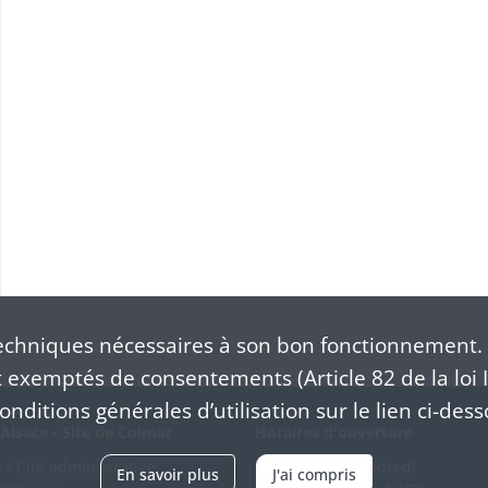
chniques nécessaires à son bon fonctionnement. 
exemptés de consentements (Article 82 de la loi I
nditions générales d’utilisation sur le lien ci-dess
Alsace - Site de Colmar
Horaires d'ouverture
/ Cité administrative
Du mardi au vendredi
En savoir plus
J'ai compris