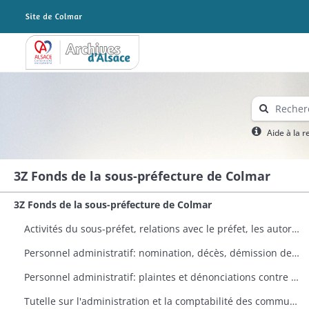
Archives Alsace - Colmar
Aide à la 
3Z Fonds de la sous-préfecture de Colmar
3Z Fonds de la sous-préfecture de Colmar
Activités du sous-préfet, relations avec le préfet, les autorités locales et ses administrés
Personnel administratif: nomination, décès, démission de conseillers généraux, maires, adjoints et conseillers municipaux
Personnel administratif: plaintes et dénonciations contre des maires, adjoints, conseillers municipaux et secrétaires de mairie
Tutelle sur l'administration et la comptabilité des communes et établissements publics (hospices, fabriques d'églises), travaux aux cours d'eau et aux canaux