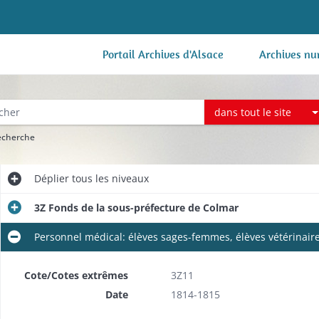
Portail Archives d'Alsace
Archives nu
dans tout le site
recherche
Déplier
tous les niveaux
3Z Fonds de la sous-préfecture de Colmar
Personnel médical: élèves sages-femmes, élèves vétérinaires
Cote/Cotes extrêmes
3Z11
Date
1814-1815