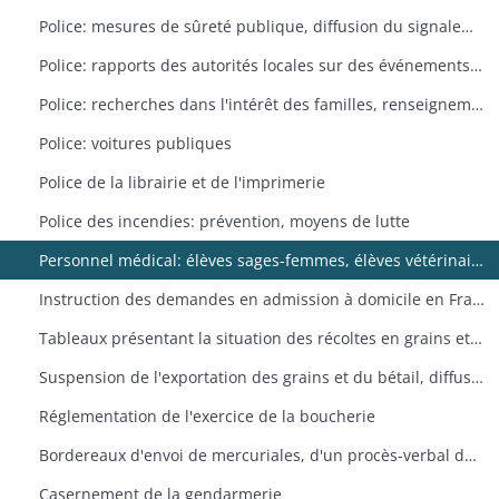
Police: mesures de sûreté publique, diffusion du signalement de criminels, d'espions et d'opposants politiques, surveillance des condamnés libérés et des voyageurs, répression de la contrebande
Police: rapports des autorités locales sur des événements extraordinaires (incendies, épidémies, épizooties, atteintes aux biens et aux personnes, propos séditieux)
Police: recherches dans l'intérêt des familles, renseignements sur des particuliers
Police: voitures publiques
Police de la librairie et de l'imprimerie
Police des incendies: prévention, moyens de lutte
Personnel médical: élèves sages-femmes, élèves vétérinaires, personnel autorisé à exercer, exercice illégal de la médecine
Instruction des demandes en admission à domicile en France et en naturalisation
Tableaux présentant la situation des récoltes en grains et farineux, les ressources en fourrages de l'arrondissement et les prévisions de consommation
Suspension de l'exportation des grains et du bétail, diffusion d'une instruction sur le moyen de suppléer au manque de fourrages
Réglementation de l'exercice de la boucherie
Bordereaux d'envoi de mercuriales, d'un procès-verbal de recensement de la population et d'états du mouvement de la population
Casernement de la gendarmerie