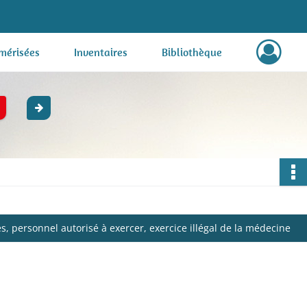
mérisées
Inventaires
Bibliothèque
, personnel autorisé à exercer, exercice illégal de la médecine