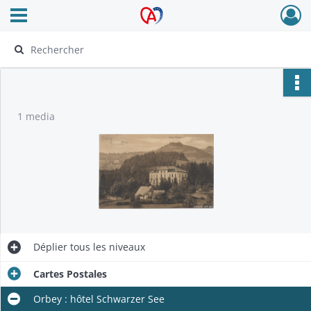
Ouvrir le menu déroulant
Archives Alsace - Colmar
1 media
Déplier
tous les niveaux
Cartes Postales
Orbey : hôtel Schwarzer See