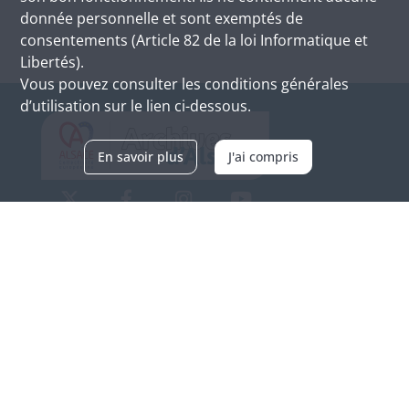
donnée personnelle et sont exemptés de
consentements (Article 82 de la loi Informatique et
Libertés).
Vous pouvez consulter les conditions générales
d’utilisation sur le lien ci-dessous.
En savoir plus
J'ai compris
Archives d'Alsace - Site de Colmar
Bâtiment M / Cité administrative
3, rue Fleischhauer
F-68026 COLMAR
(+33) 3 89 21 97 00
Nous contacter