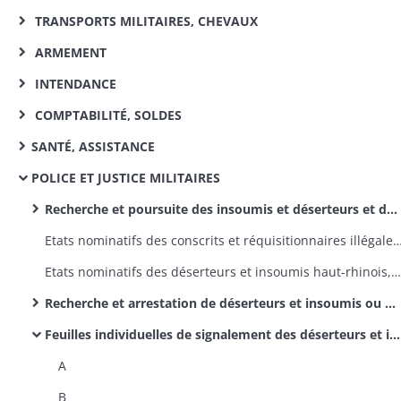
TRANSPORTS MILITAIRES, CHEVAUX
ARMEMENT
INTENDANCE
COMPTABILITÉ, SOLDES
SANTÉ, ASSISTANCE
POLICE ET JUSTICE MILITAIRES
Recherche et poursuite des insoumis et déserteurs et de leurs complices: instructions ministérielles et préfectorales, jurisprudence, correspondance générale
Etats nominatifs des conscrits et réquisitionnaires illégalement da
Etats nominatifs des déserteurs et insoumis haut-rhinois, correspondance relative à la mise à jour périodique de ces états
Recherche et arrestation de déserteurs et insoumis ou présumés tels, radiation des contrôles après arrestation, présentation volontaire, etc .: correspondance
Feuilles individuelles de signalement des déserteurs et insoumis recherchés et de ceux pour lesquels la recherche doit cesser (dans l'ordre alphabétique des noms de famille)
A
B