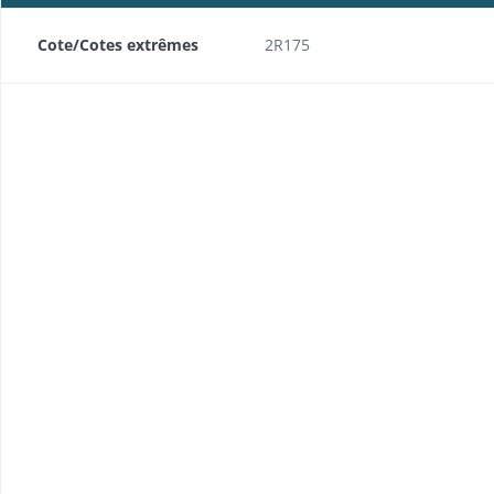
Cote/Cotes extrêmes
2R175
ns leurs foyers