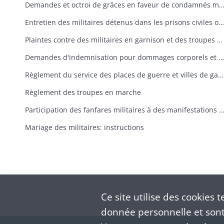
Demandes et octroi de grâces en faveur de condamnés mili
Entretien des militaires détenus dans les prisons civiles ou voyageant sous l'escorte de la gendarmerie: instructions ministérielles et préfectorales, difficultés
Plaintes contre des militaires en garnison et des troupes en cantonnement
Demandes d'indemnisation pour dommages corporels et matériels causés par des troupes
Règlement du service des places de guerre et villes de garnison (ouverture des portes, marche des troupes à l'intérieur des places)
Règlement des troupes en marche
Participation des fanfares militaires à des manifestations cult
Mariage des militaires: instructions
Ce site utilise des
cookies
te
donnée personnelle et sont 