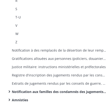
R
S
T-U
V
W
Z
Notification à des remplacés de la désertion de leur remp
Gratifications allouées aux personnes (policiers, douaniers, . . .) ayant arrêté des déserteurs
Justice militaire: instructions ministérielles et préfectorales
Registre d'inscription des jugements rendus par les conseils de guerre (dans l'ordre alphabétique des noms des condamnés)
Extraits de jugements rendus par les conseils de guerre, correspondance relative à l'exécution de ces jugements
Notification aux familles des condamnés des jugements rendus par les conseils de guerre
Amnisties