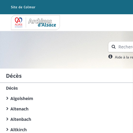
Archives Alsace - Colmar
Aide à la 
Décès
Décès
Algolsheim
Altenach
Altenbach
Altkirch