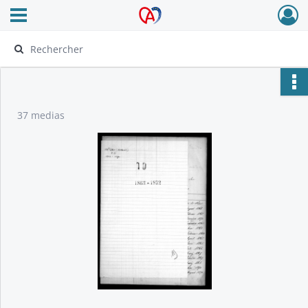
Ouvrir le menu déroulant
Archives Alsace - Colmar
37 medias