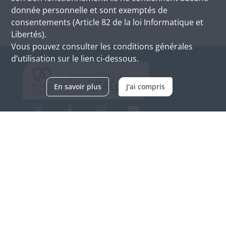
donnée personnelle et sont exemptés de
consentements (Article 82 de la loi Informatique et
Libertés).
Vous pouvez consulter les conditions générales
d’utilisation sur le lien ci-dessous.
En savoir plus
J'ai compris
Archives d'Alsace - Site de Colmar
Bâtiment M / Cité administrative
3, rue Fleischhauer
F-68026 COLMAR
(+33) 3 89 21 97 00
Nous contacter