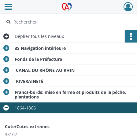
Ouvrir le menu déroulant
Archives Alsace - Colmar
Déplier
tous les niveaux
3S Navigation intérieure
Fonds de la Préfecture
CANAL DU RHÔNE AU RHIN
RIVERAINETÉ
Francs-bords: mise en ferme et produits de la pêche,
plantations
1864-1866
Cote/Cotes extrêmes
3S107