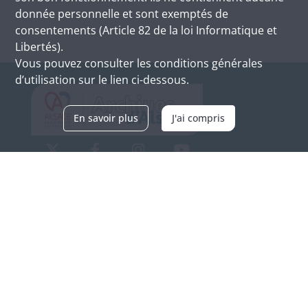
donnée personnelle et sont exemptés de
consentements (Article 82 de la loi Informatique et
Libertés).
Vous pouvez consulter les conditions générales
d’utilisation sur le lien ci-dessous.
En savoir plus
J'ai compris
Archives d'Alsace - Site de Colmar
Bâtiment M / Cité administrative
3, rue Fleischhauer
F-68026 COLMAR
(+33) 3 89 21 97 00
Nous contacter