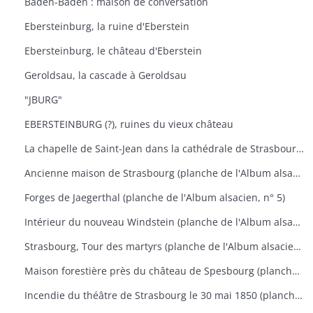
Baden-Baden : maison de conversation
Ebersteinburg, la ruine d'Eberstein
Ebersteinburg, le château d'Eberstein
Geroldsau, la cascade à Geroldsau
"JBURG"
EBERSTEINBURG (?), ruines du vieux château
La chapelle de Saint-Jean dans la cathédrale de Strasbourg (planche de l'Album alsacien, n° 3)
Ancienne maison de Strasbourg (planche de l'Album alsacien, n° 4)
Forges de Jaegerthal (planche de l'Album alsacien, n° 5)
Intérieur du nouveau Windstein (planche de l'Album alsacien, n° 13)
Strasbourg, Tour des martyrs (planche de l'Album alsacien, n° 17)
Maison forestière près du château de Spesbourg (planche de l'Album alsacien, n° 18)
Incendie du théâtre de Strasbourg le 30 mai 1850 (planche de l'Album alsacien, n° 29)