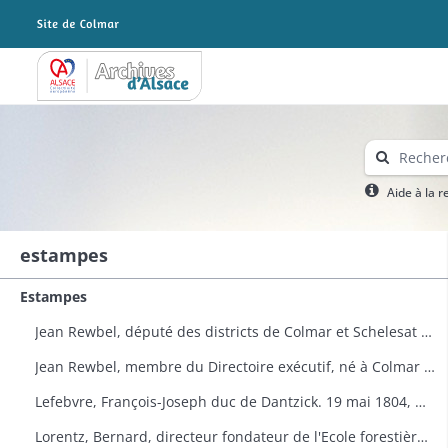
Archives Alsace - Colmar
Aide à la 
estampes
Estampes
Jean Rewbel, député des districts de Colmar et Schelesat à l'Assemblée nationale en 1789. Portrait
Jean Rewbel, membre du Directoire exécutif, né à Colmar en 1746. Portrait
Lefebvre, François-Joseph duc de Dantzick. 19 mai 1804, maréchal de France. Portrait (Planche de la Galerie historique de Versailles n° 1539)
Lorentz, Bernard, directeur fondateur de l'Ecole forestière à Nancy. Portrait