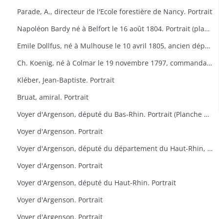
Parade, A., directeur de l'Ecole forestière de Nancy. Portrait
Napoléon Bardy né à Belfort le 16 août 1804. Portrait (planche de la Galerie des représentants du peuple, 1848)
Emile Dollfus, né à Mulhouse le 10 avril 1805, ancien député. Portrait (planche de la Galerie des représentants du peuple, 1848)
Ch. Koenig, né à Colmar le 19 novembre 1797, commandant de la Garde nationale de Colmar. Portrait (planche de la Galerie des représentants du peuple, 1848)
Kléber, Jean-Baptiste. Portrait
Bruat, amiral. Portrait
Voyer d'Argenson, député du Bas-Rhin. Portrait (Planche des Défenseurs des prévenus d'avril)
Voyer d'Argenson. Portrait
Voyer d'Argenson, député du département du Haut-Rhin, élu en 1817. Portrait
Voyer d'Argenson. Portrait
Voyer d'Argenson, député du Haut-Rhin. Portrait
Voyer d'Argenson. Portrait
Voyer d'Argenson. Portrait