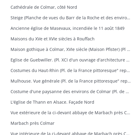
Cathédrale de Colmar, côté Nord
Steige (Planche de vues du Barr de la Roche et des environs)
Ancienne église de Masevaux, incendiée le 11 août 1849
Maisons du XVe et XVIe siècles à Rouffach
Maison gothique à Colmar, XVIe siècle (Maison Pfister) (Pl XCV d'un ouvrage d'architecture représentant aussi le portail des chartreux à Dijon, la chapelle de Pagny-le-Château et le manoir St-Ouen près Château Gontier
Eglise de Guebwiller. (Pl. XCI d'un ouvrage d'architecture représentant aussi l'église de Rosheim)
Costumes du Haut-Rhin (Pl. de la France pittoresque" représentant aussi Ferrette, vue générale de la ville et du château)
Mulhouse. Vue générale (Pl. de la France pittoresque" représentant aussi des portraits de Rapp et de Lefebre) + 1 photographie
Costume d'une paysanne des environs de Colmar (Pl. de Costumes de divers pays" n° 51) + 1 photographie
L'église de Thann en Alsace. Façade Nord
Vue extérieure de la ci-devant abbaye de Marbach près Colmar
Marbach près Colmar
Vue intérieure de la ci-devant abbaye de Marbach près Colmar