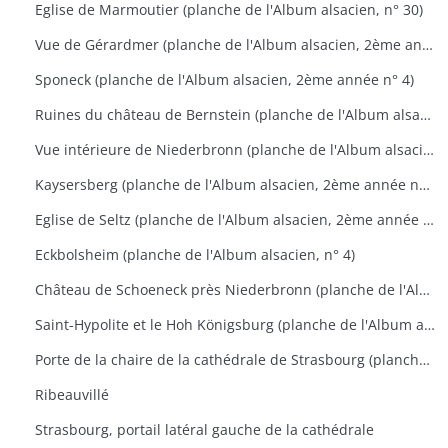
Eglise de Marmoutier (planche de l'Album alsacien, n° 30)
Vue de Gérardmer (planche de l'Album alsacien, 2ème année n°1)
Sponeck (planche de l'Album alsacien, 2ème année n° 4)
Ruines du château de Bernstein (planche de l'Album alsacien, 2ème année n° 9)
Vue intérieure de Niederbronn (planche de l'Album alsacien, 2ème année n° 11)
Kaysersberg (planche de l'Album alsacien, 2ème année n° 17)
Eglise de Seltz (planche de l'Album alsacien, 2ème année n° 24)
Eckbolsheim (planche de l'Album alsacien, n° 4)
Château de Schoeneck près Niederbronn (planche de l'Album alsacien, n° 4)
Saint-Hypolite et le Hoh Königsburg (planche de l'Album alsacien, n° 22)
Porte de la chaire de la cathédrale de Strasbourg (planche de l'Album alsacien, n° 28)
Ribeauvillé
Strasbourg, portail latéral gauche de la cathédrale