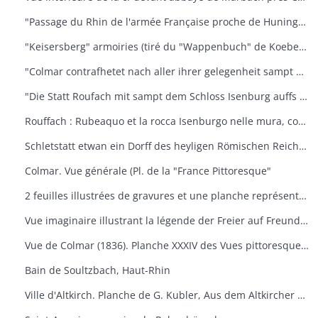
"Passage du Rhin de l'armée Française proche de Huninguen et la rencontre qu'elle eut ensuite avec celle de l'Empereur, arrivé le 14 octobre 1702 après midi"
"Keisersberg" armoiries (tiré du "Wappenbuch" de Koebel, Jiii, 1545). Au v° Ratisbonne
"Colmar contrafhetet nach aller ihrer gelegenheit sampt umbligenden landschafft" Vue cavalière. (Extr. de la "Cosmographie universelle" de S. Munster, III. Buch", von dem Teüschen land" DCLII-DCLIII, 1548). Texte all. an v°
"Die Statt Roufach mit sampt dem Schloss Isenburg auffs fleissigest nach jetsiger Gelegenheit contrafehtet" Vue cavalière (Extr. de la "Cosmographie universelle" de S. Munster, III. Buch", von dem Teüschen land" DCLIIII- delv, 1548). Texte all. an v°
Rouffach : Rubeaquo et la rocca Isenburgo nelle mura, come si trova à nostra età veramente espressa. Vue cavalière. (Ext. De la Cosmographie universelle de S. Munster, Lib. III Della Germania, p. 504-505. Texte italien an v°
Schletstatt etwan ein Dorff des heyligen Römischen Reichs : aber jetzt ein zieliehe Statt. (Extr. de la "Cosmographie universelle" de S. Munster, III. Buch", von dem Teüschen land" DCLII-DCLIII, 1548) Texte all. An v°
Colmar. Vue générale (Pl. de la "France Pittoresque"
2 feuilles illustrées de gravures et une planche représentant le Hugstein près de Guebwiller (haut-Rhin), entrée principale. Elles doivent faire partie d'un ouvrage général sur le Hugstein
Vue imaginaire illustrant la légende der Freier auf Freundstein
Vue de Colmar (1836). Planche XXXIV des Vues pittoresques de Rothmuller
Bain de Soultzbach, Haut-Rhin
Ville d'Altkirch. Planche de G. Kubler, Aus dem Altkircher Archiv (1912)