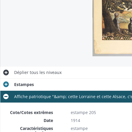
Déplier
tous les niveaux
Estampes
Affiche patriotique "&amp; cette Lorraine et cette Alsace, c'
Cote/Cotes extrêmes
estampe 205
Date
1914
Caractéristiques
estampe