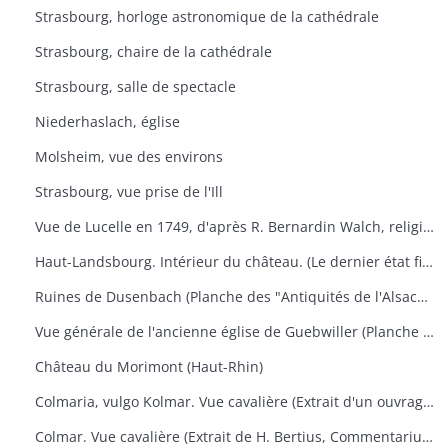
Strasbourg, horloge astronomique de la cathédrale
Strasbourg, chaire de la cathédrale
Strasbourg, salle de spectacle
Niederhaslach, église
Molsheim, vue des environs
Strasbourg, vue prise de l'Ill
Vue de Lucelle en 1749, d'après R. Bernardin Walch, religieux de ce monastère
Haut-Landsbourg. Intérieur du château. (Le dernier état figure dans les "Antiquités de l'Alsace" de Golbéry, pl. 14)
Ruines de Dusenbach (Planche des "Antiquités de l'Alsace" de Golbéry, n° 5
Vue générale de l'ancienne église de Guebwiller (Planche des "Antiquités de l'Alsace" de Golbéry, n° 27
Château du Morimont (Haut-Rhin)
Colmaria, vulgo Kolmar. Vue cavalière (Extrait d'un ouvrage de géographie de Braun u. Hogenberg, vers 1575). Texte français au verso.
Colmar. Vue cavalière (Extrait de H. Bertius, Commentarium Rerum Germanicarum, liber III, p. 500. Amsterdam 1616). Texte latin